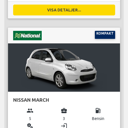
VISA DETALJER...
KOMPAKT
NISSAN MARCH
group
business_center
local_gas_station
5
3
Bensin
miscellaneous_services
login