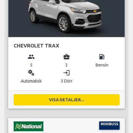
CHEVROLET TRAX
group
business_center
local_gas_station
5
2
Bensin
miscellaneous_services
login
Automatisk
3 Dörr
VISA DETALJER...
MINIBUSS