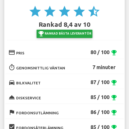
star
star
star
star
star_half
Rankad 8,4 av 10
emoji_events
RANKAD BÄSTA LEVERANTÖR
credit_card
80 / 100
emoji_events
PRIS
timer
7 minuter
GENOMSNITTLIG VÄNTAN
directions_car
87 / 100
emoji_events
BILKVALITET
room_service
85 / 100
emoji_events
DISKSERVICE
flag
86 / 100
emoji_events
FORDONSUTLÄMNING
beenhere
85 / 100
emoji_events
FORDONSÅTERLÄMNING