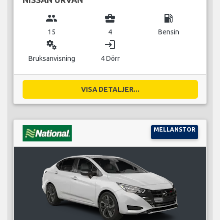
group
business_center
local_gas_station
15
4
Bensin
miscellaneous_services
login
Bruksanvisning
4 Dörr
VISA DETALJER...
MELLANSTOR