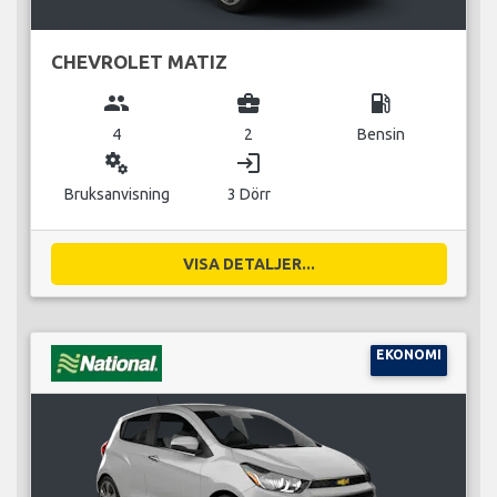
CHEVROLET MATIZ
group
business_center
local_gas_station
4
2
Bensin
miscellaneous_services
login
Bruksanvisning
3 Dörr
VISA DETALJER...
EKONOMI