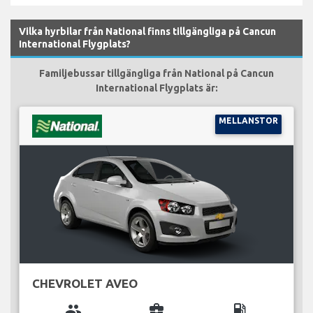
Vilka hyrbilar från National finns tillgängliga på Cancun
International Flygplats?
Familjebussar tillgängliga från National på Cancun
International Flygplats är:
MELLANSTOR
CHEVROLET AVEO
group
business_center
local_gas_station