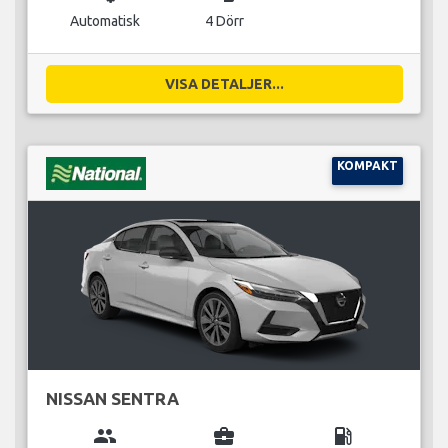
Automatisk
4 Dörr
VISA DETALJER...
KOMPAKT
NISSAN SENTRA
group
business_center
local_gas_station