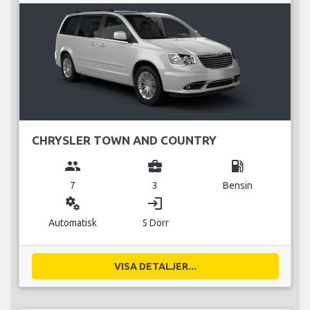
CHRYSLER TOWN AND COUNTRY
group
business_center
local_gas_station
7
3
Bensin
miscellaneous_services
login
Automatisk
5 Dörr
VISA DETALJER...