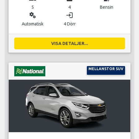
5
4
Bensin
miscellaneous_services
login
Automatisk
4 Dörr
VISA DETALJER...
MELLANSTOR SUV