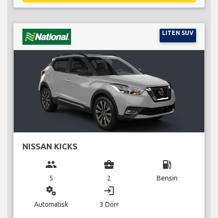
LITEN SUV
NISSAN KICKS
group
business_center
local_gas_station
5
2
Bensin
miscellaneous_services
login
Automatisk
3 Dörr