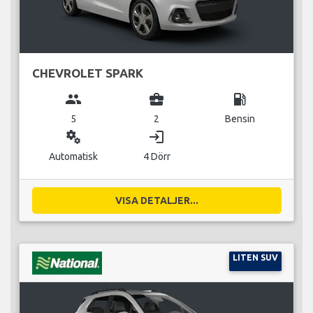
CHEVROLET SPARK
group
business_center
local_gas_station
5
2
Bensin
miscellaneous_services
login
Automatisk
4 Dörr
VISA DETALJER...
LITEN SUV