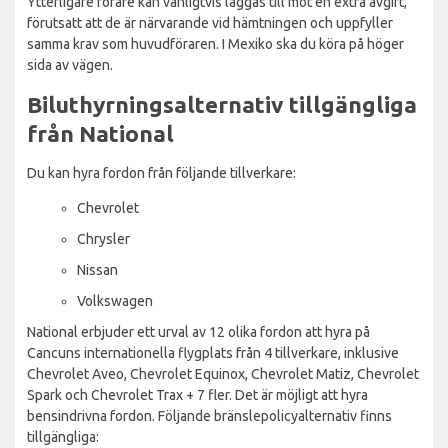
Ytterligare förare kan vanligtvis läggas till mot en extra avgift,
förutsatt att de är närvarande vid hämtningen och uppfyller
samma krav som huvudföraren. I Mexiko ska du köra på höger
sida av vägen.
Biluthyrningsalternativ tillgängliga
från National
Du kan hyra fordon från följande tillverkare:
Chevrolet
Chrysler
Nissan
Volkswagen
National erbjuder ett urval av 12 olika fordon att hyra på
Cancuns internationella flygplats från 4 tillverkare, inklusive
Chevrolet Aveo, Chevrolet Equinox, Chevrolet Matiz, Chevrolet
Spark och Chevrolet Trax + 7 fler. Det är möjligt att hyra
bensindrivna fordon. Följande bränslepolicyalternativ finns
tillgängliga: