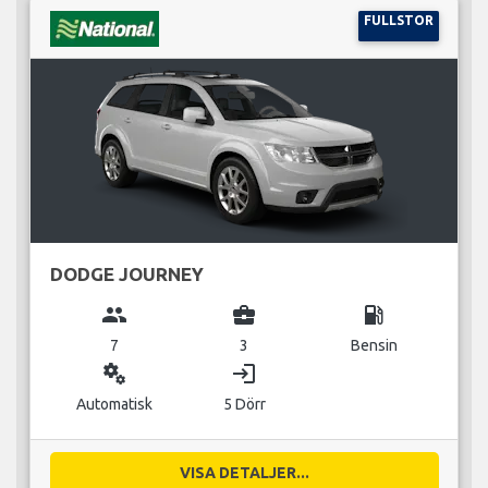
FULLSTOR
DODGE JOURNEY
group
business_center
local_gas_station
7
3
Bensin
miscellaneous_services
login
Automatisk
5 Dörr
VISA DETALJER...