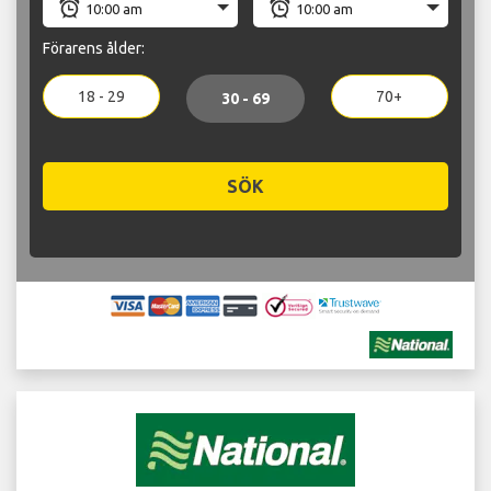
Förarens ålder:
18 - 29
70+
30 - 69
SÖK