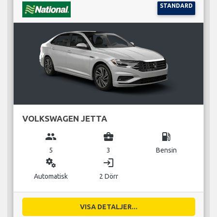
STANDARD
VOLKSWAGEN JETTA
group
business_center
local_gas_station
5
3
Bensin
miscellaneous_services
login
Automatisk
2 Dörr
VISA DETALJER...