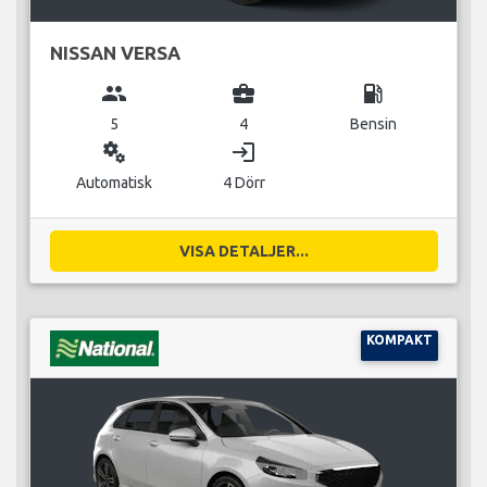
NISSAN VERSA
group
business_center
local_gas_station
5
4
Bensin
miscellaneous_services
login
Automatisk
4 Dörr
VISA DETALJER...
KOMPAKT