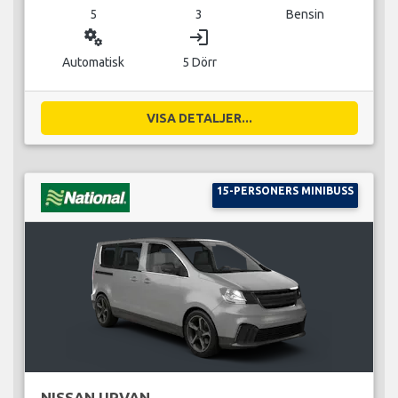
5
3
Bensin
miscellaneous_services
login
Automatisk
5 Dörr
VISA DETALJER...
15-PERSONERS MINIBUSS
NISSAN URVAN