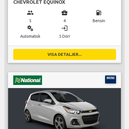
CHEVROLET EQUINOX
group
business_center
local_gas_station
5
4
Bensin
miscellaneous_services
login
Automatisk
5 Dörr
VISA DETALJER...
MINI