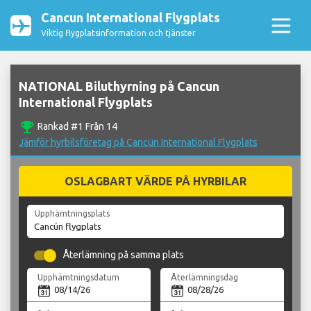
Cancun International Flygplats
Viktig flygplatsinformation och tjänster
NATIONAL Biluthyrning på Cancun
International Flygplats
emoji_events
Rankad #1 Från 14
Jämför hyrbilsföretag på Cancun International Flygplats
OSLAGBART VÄRDE PÅ HYRBILAR
Upphämtningsplats
Återlämning på samma plats
Upphämtningsdatum
Återlämningsdag