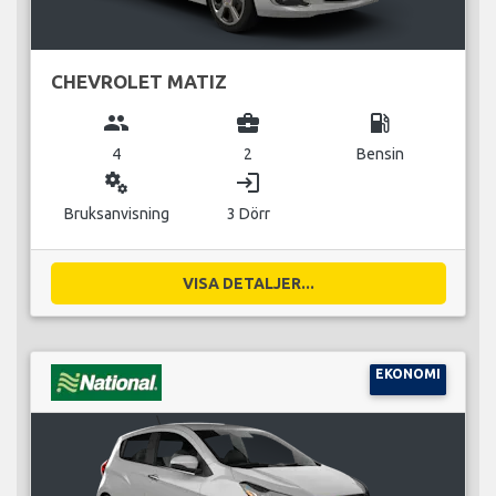
CHEVROLET MATIZ
group
business_center
local_gas_station
4
2
Bensin
miscellaneous_services
login
Bruksanvisning
3 Dörr
VISA DETALJER...
EKONOMI