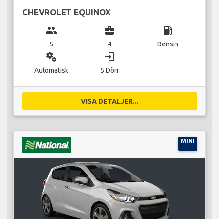
CHEVROLET EQUINOX
group
business_center
local_gas_station
5
4
Bensin
miscellaneous_services
login
Automatisk
5 Dörr
VISA DETALJER...
MINI