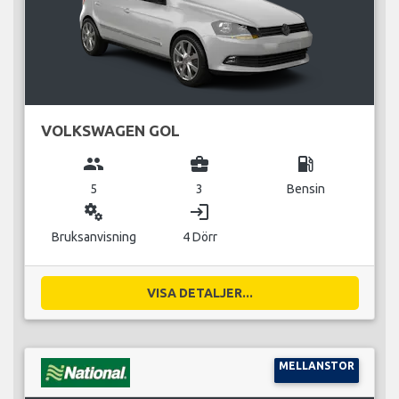
VOLKSWAGEN GOL
group
business_center
local_gas_station
5
3
Bensin
miscellaneous_services
login
Bruksanvisning
4 Dörr
VISA DETALJER...
MELLANSTOR