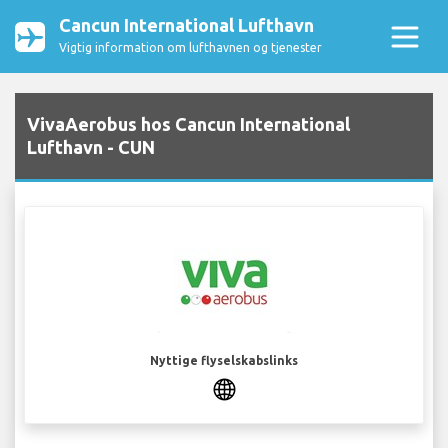
Cancun International Lufthavn
Vigtig information om lufthavnen og tjenester
VivaAerobus hos Cancun International
Lufthavn - CUN
Nyttige flyselskabslinks