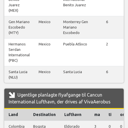
Juarez
Benito Juarez
(MEX)
Gen Mariano
Mexico
Monterrey Gen
6
Escobedo
Mariano
f
(MTY)
Escobedo
Hermanos
Mexico
Puebla Atlixco
2
Serdan
f
International
(PBC)
Santa Lucia
Mexico
Santa Lucia
6
(NLU)
f
Ugentlige planlagte flyafgange til Cancun
International Lufthavn, der drives af VivaAerobus
Land
Destination
Lufthavn
ma
ti
on
Colombia
Bogota
Eldorado
3
0
0