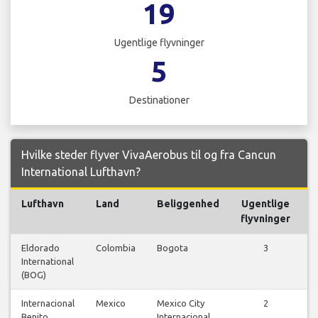
19
Ugentlige flyvninger
5
Destinationer
Hvilke steder flyver VivaAerobus til og fra Cancun
International Lufthavn?
Lufthavn
Land
Beliggenhed
Ugentlige
flyvninger
Eldorado
Colombia
Bogota
3
International
f
(BOG)
Internacional
Mexico
Mexico City
2
Benito
Internacional
f