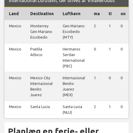
International Lufthavn, der drives af VivaAerobus
Land
Destination
Lufthavn
ma
ti
on
Mexico
Monterrey
Gen Mariano
2
1
0
Gen Mariano
Escobedo
Escobedo
(MTY)
Mexico
Puebla
Hermanos
0
1
0
Atlixco
Serdan
International
(PBC)
Mexico
Mexico City
Internacional
1
0
0
Internacional
Benito
Benito
Juarez
Juarez
(MEX)
Mexico
Santa Lucia
Santa Lucia
2
1
0
(NLU)
Planlæg en ferie- eller