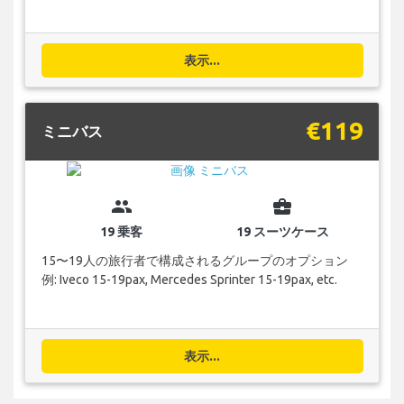
表示...
€119
ミニバス
group
business_center
19 乗客
19 スーツケース
15〜19人の旅行者で構成されるグループのオプション
例: Iveco 15-19pax, Mercedes Sprinter 15-19pax, etc.
表示...