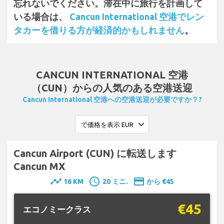
忘れないでください。滞在中に旅行を計画して
いる場合は、
Cancun International 空港でレン
タカーを借りる方が経済的かもしれません
。
CANCUN INTERNATIONAL 空港
（CUN）からの人気のある空港送迎
Cancun International 空港への空港送迎が必要ですか？?
Cancun Airport (CUN) に転送します
Cancun MX
timeline
schedule
payment
16 KM
20 ミニ.
から €45
€45
エコノミークラス