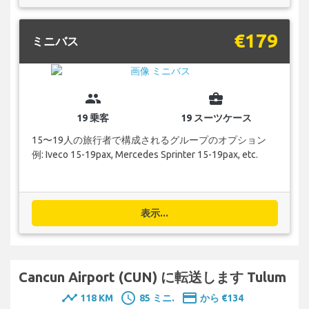
€179
ミニバス
group
business_center
19 乗客
19 スーツケース
15〜19人の旅行者で構成されるグループのオプション
例: Iveco 15-19pax, Mercedes Sprinter 15-19pax, etc.
表示...
Cancun Airport (CUN) に転送します Tulum
timeline
schedule
payment
118 KM
85 ミニ.
から €134