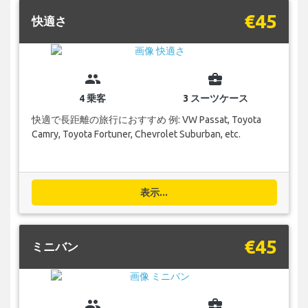
€45
快適さ
group
business_center
4 乗客
3 スーツケース
快適で長距離の旅行におすすめ 例: VW Passat, Toyota
Camry, Toyota Fortuner, Chevrolet Suburban, etc.
表示...
€45
ミニバン
group
business_center