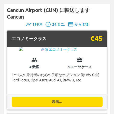
Cancun Airport (CUN) に転送します
Cancun
timeline
schedule
payment
19 KM
24 ミニ.
から €45
€45
エコノミークラス
group
business_center
4 乗客
3 スーツケース
1〜4人の旅行者のための手頃なオプション 例: VW Golf,
Ford Focus, Opel Astra, Audi A3, BMW 3, etc.
表示...