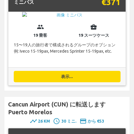
€371
ミニバス
group
business_center
19 乗客
19 スーツケース
15〜19人の旅行者で構成されるグループのオプション
例: Iveco 15-19pax, Mercedes Sprinter 15-19pax, etc.
表示...
Cancun Airport (CUN) に転送します
Puerto Morelos
timeline
schedule
payment
26 KM
30 ミニ.
から €53