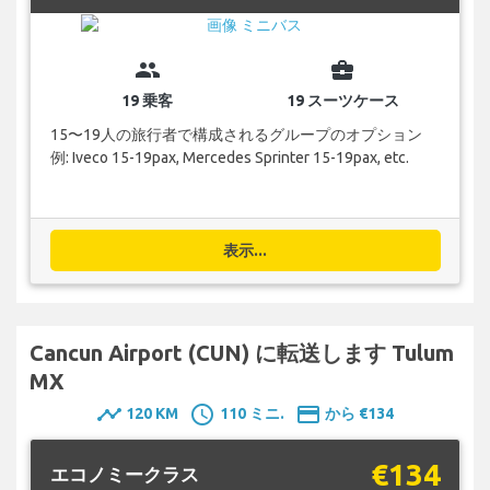
group
business_center
19 乗客
19 スーツケース
15〜19人の旅行者で構成されるグループのオプション
例: Iveco 15-19pax, Mercedes Sprinter 15-19pax, etc.
表示...
Cancun Airport (CUN) に転送します Tulum
MX
timeline
schedule
payment
120 KM
110 ミニ.
から €134
€134
エコノミークラス