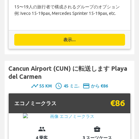
15〜19人の旅行者で構成されるグループのオプション
例: Iveco 15-19pax, Mercedes Sprinter 15-19pax, etc.
表示...
Cancun Airport (CUN) に転送します Playa
del Carmen
timeline
schedule
payment
55 KM
45 ミニ.
から €86
€86
エコノミークラス
group
business_center
4 乗客
3 スーツケース