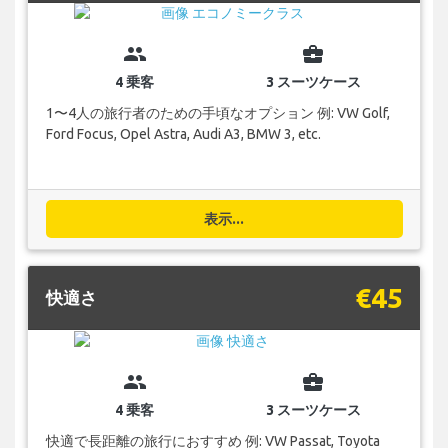
group
business_center
4 乗客
3 スーツケース
1〜4人の旅行者のための手頃なオプション 例: VW Golf,
Ford Focus, Opel Astra, Audi A3, BMW 3, etc.
表示...
€45
快適さ
group
business_center
4 乗客
3 スーツケース
快適で長距離の旅行におすすめ 例: VW Passat, Toyota