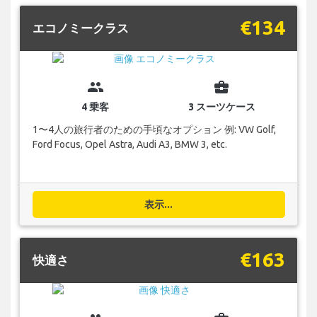
€134
エコノミークラス
group
business_center
4 乗客
3 スーツケース
1〜4人の旅行者のための手頃なオプション 例: VW Golf,
Ford Focus, Opel Astra, Audi A3, BMW 3, etc.
表示...
€163
快適さ