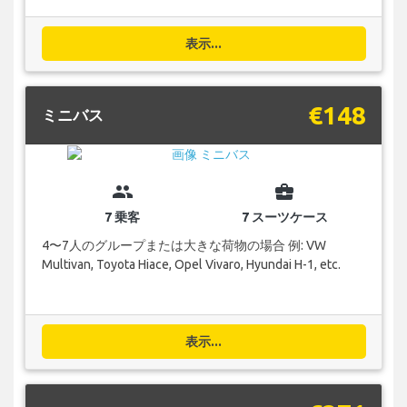
表示...
€148
ミニバス
group
business_center
7 乗客
7 スーツケース
4〜7人のグループまたは大きな荷物の場合 例: VW
Multivan, Toyota Hiace, Opel Vivaro, Hyundai H-1, etc.
表示...