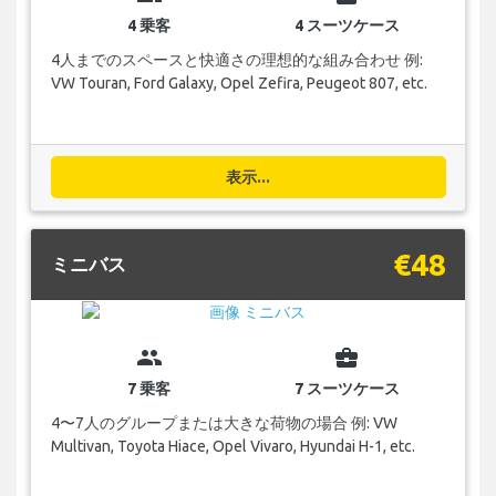
4 乗客
4 スーツケース
4人までのスペースと快適さの理想的な組み合わせ 例:
VW Touran, Ford Galaxy, Opel Zefira, Peugeot 807, etc.
表示...
€48
ミニバス
group
business_center
7 乗客
7 スーツケース
4〜7人のグループまたは大きな荷物の場合 例: VW
Multivan, Toyota Hiace, Opel Vivaro, Hyundai H-1, etc.