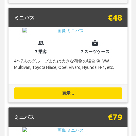
€48
ミニバス
group
business_center
7 乗客
7 スーツケース
4〜7人のグループまたは大きな荷物の場合 例: VW
Multivan, Toyota Hiace, Opel Vivaro, Hyundai H-1, etc.
表示...
€79
ミニバス