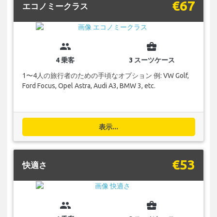
€67
エコノミークラス
group
business_center
4 乗客
3 スーツケース
1〜4人の旅行者のための手頃なオプション 例: VW Golf,
Ford Focus, Opel Astra, Audi A3, BMW 3, etc.
表示...
€53
快適さ
group
business_center