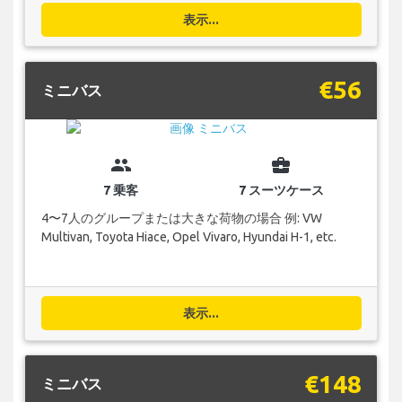
表示...
€56
ミニバス
group
business_center
7 乗客
7 スーツケース
4〜7人のグループまたは大きな荷物の場合 例: VW
Multivan, Toyota Hiace, Opel Vivaro, Hyundai H-1, etc.
表示...
€148
ミニバス