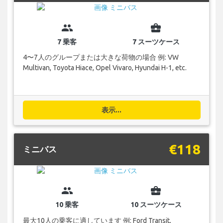
group
business_center
7 乗客
7 スーツケース
4〜7人のグループまたは大きな荷物の場合 例: VW
Multivan, Toyota Hiace, Opel Vivaro, Hyundai H-1, etc.
表示...
€118
ミニバス
group
business_center
10 乗客
10 スーツケース
最大10人の乗客に適しています 例: Ford Transit,