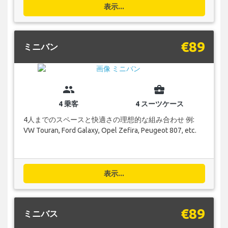
表示...
€89
ミニバン
group
business_center
4 乗客
4 スーツケース
4人までのスペースと快適さの理想的な組み合わせ 例:
VW Touran, Ford Galaxy, Opel Zefira, Peugeot 807, etc.
表示...
€89
ミニバス