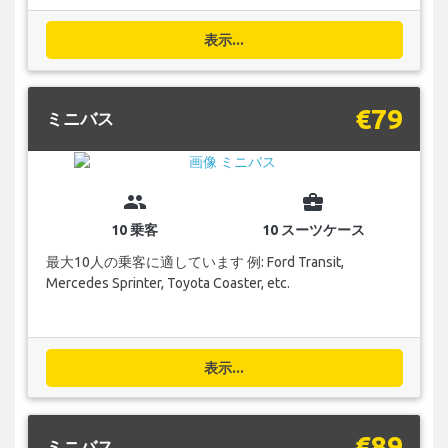
表示...
€79
ミニバス
group
business_center
10 乗客
10 スーツケース
最大10人の乗客に適しています 例: Ford Transit,
Mercedes Sprinter, Toyota Coaster, etc.
表示...
€89
ミニバス