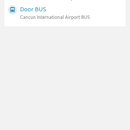
Door BUS
directions_bus
Cancun International Airport BUS