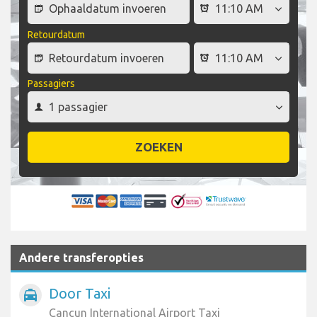
Retourdatum
Passagiers
ZOEKEN
Andere transferopties
Door Taxi
local_taxi
Cancun International Airport Taxi