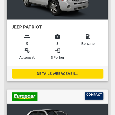
JEEP PATRIOT
group
business_center
local_gas_station
5
3
Benzine
miscellaneous_services
login
Automaat
5 Portier
DETAILS WEERGEVEN...
COMPACT