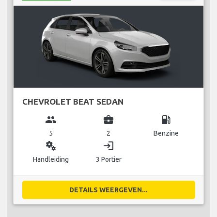
CHEVROLET BEAT SEDAN
group
business_center
local_gas_station
5
2
Benzine
miscellaneous_services
login
Handleiding
3 Portier
DETAILS WEERGEVEN...