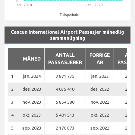
0
jan., 2010
jan., 2020
Tidsperiode
Cancun International Airport Passasjer månedlig
sammenligning
ANTALL
FORRIGE
ANT
MÅNED
PASSASJERER
ÅR
PASSA
1
jan. 2024
3 871 735
jan. 2023
2 89
2
des. 2023
4 035 410
des. 2022
2 93
3
nov. 2023
5 854 580
nov. 2022
2 59
4
okt. 2023
5 401 513
okt. 2022
2 41
5
sep. 2023
2 170 873
sep. 2022
2 18