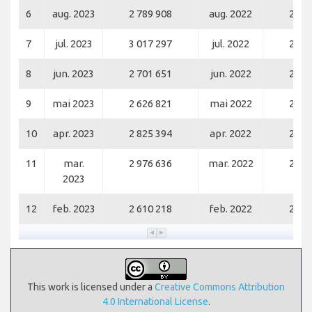
6
aug. 2023
2 789 908
aug. 2022
2 72
7
jul. 2023
3 017 297
jul. 2022
2 87
8
jun. 2023
2 701 651
jun. 2022
2 49
9
mai 2023
2 626 821
mai 2022
2 46
10
apr. 2023
2 825 394
apr. 2022
2 61
11
mar.
2 976 636
mar. 2022
2 73
2023
12
feb. 2023
2 610 218
feb. 2022
2 11
This work is licensed under a
Creative Commons Attribution
4.0 International License
.