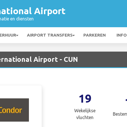
ational Airport
matie en diensten
ERHUUR
AIRPORT TRANSFERS
PARKEREN
INFO
rnational Airport - CUN
19
Wekelijkse
Beste
vluchten