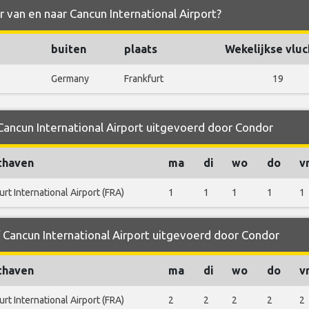
r van en naar Cancun International Airport?
buiten
plaats
Wekelijkse vluc
Germany
Frankfurt
19
 Cancun International Airport uitgevoerd door Condor
thaven
ma
di
wo
do
v
urt International Airport (FRA)
1
1
1
1
1
f Cancun International Airport uitgevoerd door Condor
thaven
ma
di
wo
do
v
urt International Airport (FRA)
2
2
2
2
2