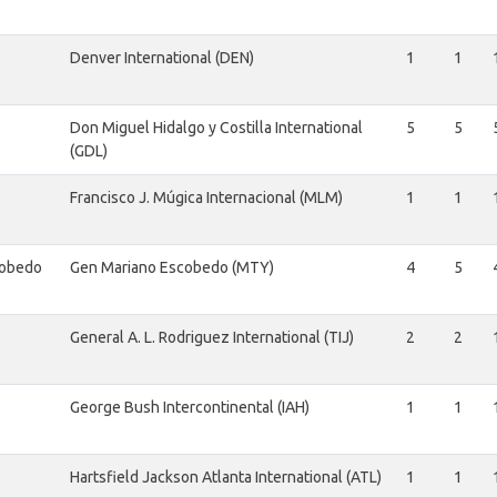
Denver International (DEN)
1
1
Don Miguel Hidalgo y Costilla International
5
5
(GDL)
Francisco J. Múgica Internacional (MLM)
1
1
cobedo
Gen Mariano Escobedo (MTY)
4
5
General A. L. Rodriguez International (TIJ)
2
2
George Bush Intercontinental (IAH)
1
1
Hartsfield Jackson Atlanta International (ATL)
1
1