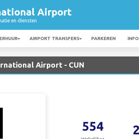
ational Airport
matie en diensten
ERHUUR
AIRPORT TRANSFERS
PARKEREN
INFO
rnational Airport - CUN
554