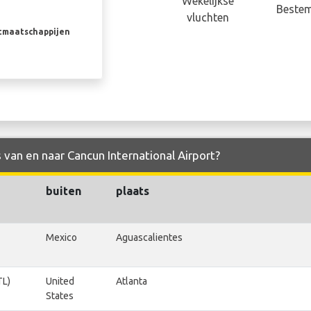
Wekelijkse
Beste
vluchten
rtmaatschappijen
s van en naar Cancun International Airport?
buiten
plaats
Mexico
Aguascalientes
TL)
United
Atlanta
States