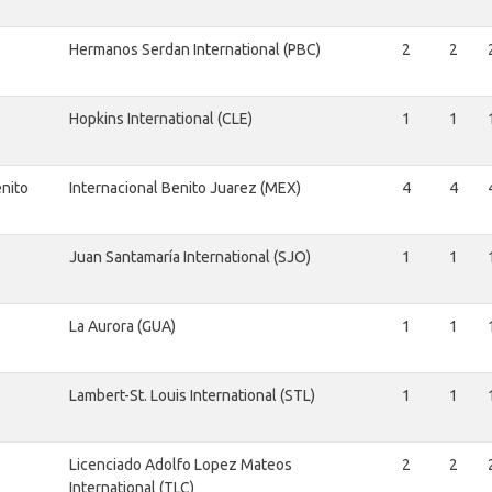
Hermanos Serdan International (PBC)
2
2
Hopkins International (CLE)
1
1
enito
Internacional Benito Juarez (MEX)
4
4
Juan Santamaría International (SJO)
1
1
La Aurora (GUA)
1
1
Lambert-St. Louis International (STL)
1
1
Licenciado Adolfo Lopez Mateos
2
2
International (TLC)