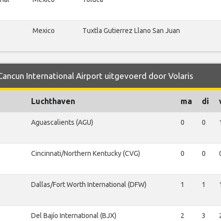
Mexico
Tuxtla Gutierrez Llano San Juan
Cancun International Airport uitgevoerd door Volaris
Luchthaven
ma
di
Aguascalients (AGU)
0
0
Cincinnati/Northern Kentucky (CVG)
0
0
Dallas/Fort Worth International (DFW)
1
1
Del Bajío International (BJX)
2
3