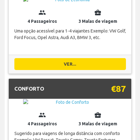
group
business_center
4 Passageiros
3 Malas de viagem
Uma opção acessível para 1-4 viajantes Exemplo: VW Golf,
Ford Focus, Opel Astra, Audi A3, BMW 3, etc.
VER...
€87
CONFORTO
group
business_center
4 Passageiros
3 Malas de viagem
Sugerido para viagens de longa distância com conforto