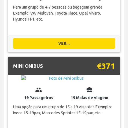
Para um grupo de 4-7 pessoas ou bagagem grande
Exemplo: VW Multivan, Toyota Hiace, Opel Vivaro,
Hyundai H-1, etc.
VER...
€371
MINI ONIBUS
group
business_center
19 Passageiros
19 Malas de viagem
Uma opção para um grupo de 15 a 19 viajantes Exemplo:
Iveco 15-19pax, Mercedes Sprinter 15-19pax, etc.