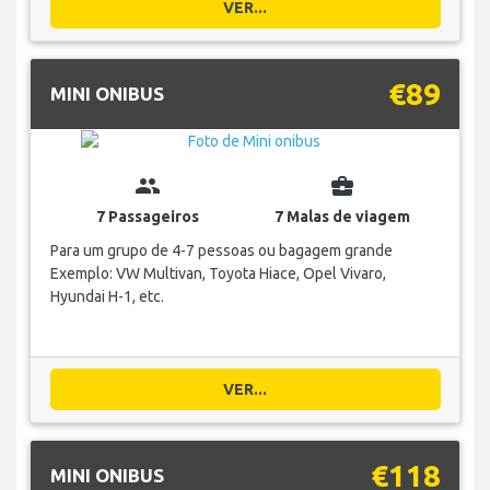
VER...
€89
MINI ONIBUS
group
business_center
7 Passageiros
7 Malas de viagem
Para um grupo de 4-7 pessoas ou bagagem grande
Exemplo: VW Multivan, Toyota Hiace, Opel Vivaro,
Hyundai H-1, etc.
VER...
€118
MINI ONIBUS