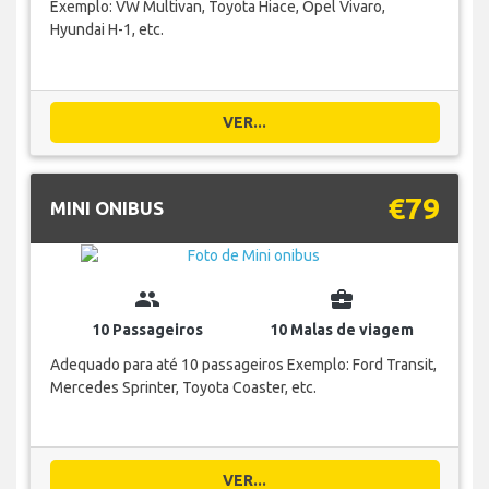
Exemplo: VW Multivan, Toyota Hiace, Opel Vivaro,
Hyundai H-1, etc.
VER...
€79
MINI ONIBUS
group
business_center
10 Passageiros
10 Malas de viagem
Adequado para até 10 passageiros Exemplo: Ford Transit,
Mercedes Sprinter, Toyota Coaster, etc.
VER...