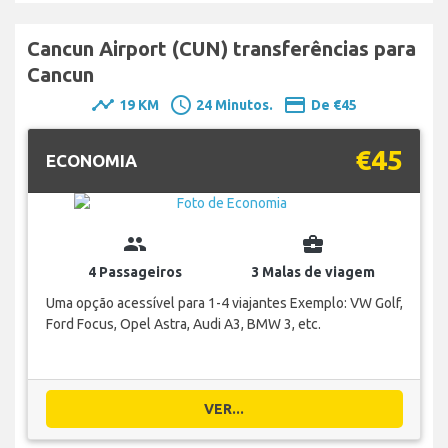
Cancun Airport (CUN) transferências para
Cancun
timeline
schedule
payment
19 KM
24 Minutos.
De €45
€45
ECONOMIA
group
business_center
4 Passageiros
3 Malas de viagem
Uma opção acessível para 1-4 viajantes Exemplo: VW Golf,
Ford Focus, Opel Astra, Audi A3, BMW 3, etc.
VER...