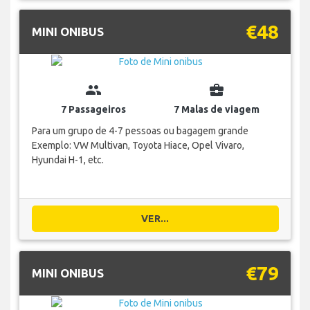
€48
MINI ONIBUS
group
business_center
7 Passageiros
7 Malas de viagem
Para um grupo de 4-7 pessoas ou bagagem grande
Exemplo: VW Multivan, Toyota Hiace, Opel Vivaro,
Hyundai H-1, etc.
VER...
€79
MINI ONIBUS