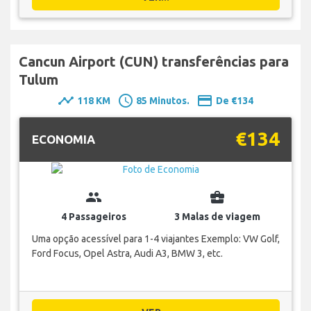
Cancun Airport (CUN) transferências para
Tulum
timeline
schedule
payment
118 KM
85 Minutos.
De €134
€134
ECONOMIA
group
business_center
4 Passageiros
3 Malas de viagem
Uma opção acessível para 1-4 viajantes Exemplo: VW Golf,
Ford Focus, Opel Astra, Audi A3, BMW 3, etc.