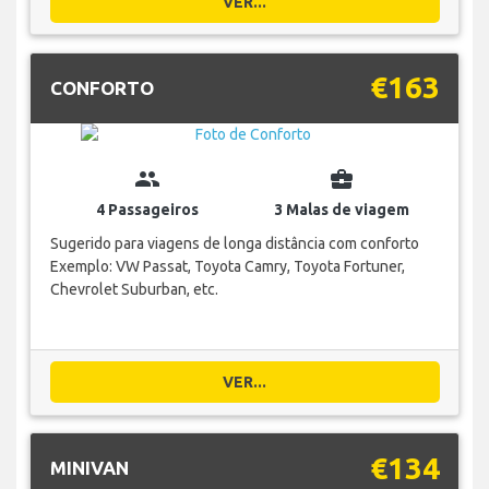
VER...
€163
CONFORTO
group
business_center
4 Passageiros
3 Malas de viagem
Sugerido para viagens de longa distância com conforto
Exemplo: VW Passat, Toyota Camry, Toyota Fortuner,
Chevrolet Suburban, etc.
VER...
€134
MINIVAN