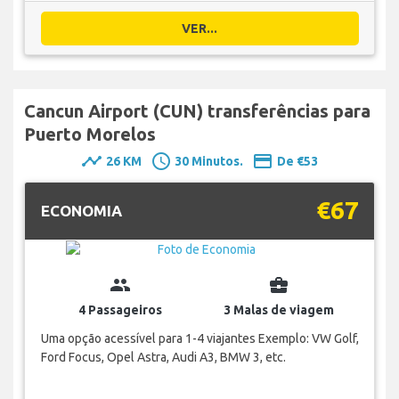
VER...
Cancun Airport (CUN) transferências para
Puerto Morelos
timeline
schedule
payment
26 KM
30 Minutos.
De €53
€67
ECONOMIA
group
business_center
4 Passageiros
3 Malas de viagem
Uma opção acessível para 1-4 viajantes Exemplo: VW Golf,
Ford Focus, Opel Astra, Audi A3, BMW 3, etc.