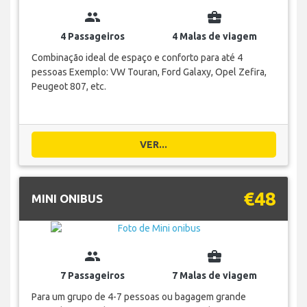
group
business_center
4 Passageiros
4 Malas de viagem
Combinação ideal de espaço e conforto para até 4
pessoas Exemplo: VW Touran, Ford Galaxy, Opel Zefira,
Peugeot 807, etc.
VER...
€48
MINI ONIBUS
group
business_center
7 Passageiros
7 Malas de viagem
Para um grupo de 4-7 pessoas ou bagagem grande