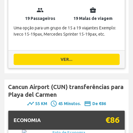
group
business_center
19 Passageiros
19 Malas de viagem
Uma opção para um grupo de 15 a 19 viajantes Exemplo:
Iveco 15-19pax, Mercedes Sprinter 15-19pax, etc.
VER...
Cancun Airport (CUN) transferências para
Playa del Carmen
timeline
schedule
payment
55 KM
45 Minutos.
De €86
€86
ECONOMIA