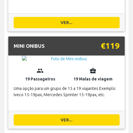
VER...
€119
MINI ONIBUS
group
business_center
19 Passageiros
19 Malas de viagem
Uma opção para um grupo de 15 a 19 viajantes Exemplo:
Iveco 15-19pax, Mercedes Sprinter 15-19pax, etc.
VER...