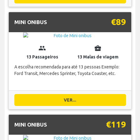
€89
MINI ONIBUS
group
business_center
13 Passageiros
13 Malas de viagem
A escolha recomendada para até 13 pessoas Exemplo:
Ford Transit, Mercedes Sprinter, Toyota Coaster, etc.
VER...
€119
MINI ONIBUS