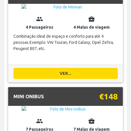
group
business_center
4 Passageiros
4 Malas de viagem
Combinação ideal de espaço e conforto para até 4
pessoas Exemplo: VW Touran, Ford Galaxy, Opel Zefira,
Peugeot 807, etc.
VER...
€148
MINI ONIBUS
group
business_center
7 Passageiros
7 Malas de viagem