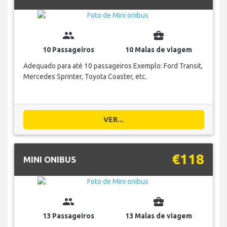
group
business_center
10 Passageiros
10 Malas de viagem
Adequado para até 10 passageiros Exemplo: Ford Transit,
Mercedes Sprinter, Toyota Coaster, etc.
VER...
€118
MINI ONIBUS
group
business_center
13 Passageiros
13 Malas de viagem