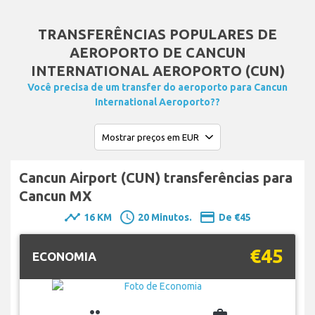
TRANSFERÊNCIAS POPULARES DE
AEROPORTO DE CANCUN
INTERNATIONAL AEROPORTO (CUN)
Você precisa de um transfer do aeroporto para Cancun
International Aeroporto??
Cancun Airport (CUN) transferências para
Cancun MX
timeline
schedule
payment
16 KM
20 Minutos.
De €45
€45
ECONOMIA
group
business_center