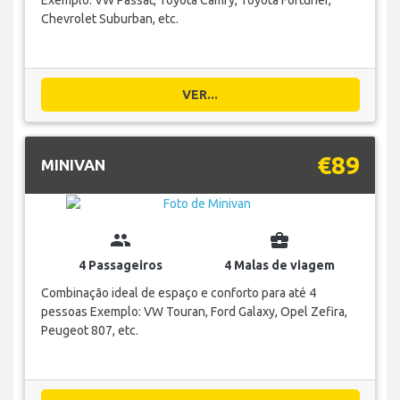
Exemplo: VW Passat, Toyota Camry, Toyota Fortuner,
Chevrolet Suburban, etc.
VER...
€89
MINIVAN
group
business_center
4 Passageiros
4 Malas de viagem
Combinação ideal de espaço e conforto para até 4
pessoas Exemplo: VW Touran, Ford Galaxy, Opel Zefira,
Peugeot 807, etc.