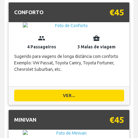
€45
CONFORTO
group
business_center
4 Passageiros
3 Malas de viagem
Sugerido para viagens de longa distância com conforto
Exemplo: VW Passat, Toyota Camry, Toyota Fortuner,
Chevrolet Suburban, etc.
VER...
€45
MINIVAN