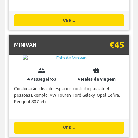
VER...
€45
MINIVAN
group
business_center
4 Passageiros
4 Malas de viagem
Combinação ideal de espaço e conforto para até 4
pessoas Exemplo: VW Touran, Ford Galaxy, Opel Zefira,
Peugeot 807, etc.
VER...