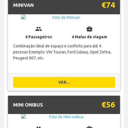
€74
MINIVAN
group
business_center
4 Passageiros
4 Malas de viagem
Combinação ideal de espaço e conforto para até 4
pessoas Exemplo: VW Touran, Ford Galaxy, Opel Zefira,
Peugeot 807, etc.
VER...
€56
MINI ONIBUS