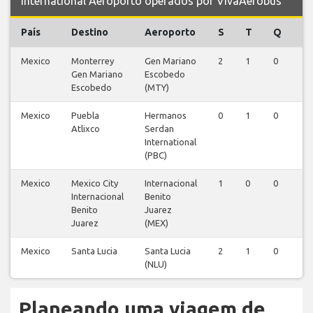
International Aeroporto operados por VivaAerobus
País
Destino
Aeroporto
S
T
Q
Q
Mexico
Monterrey
Gen Mariano
2
1
0
0
Gen Mariano
Escobedo
Escobedo
(MTY)
Mexico
Puebla
Hermanos
0
1
0
0
Atlixco
Serdan
International
(PBC)
Mexico
Mexico City
Internacional
1
0
0
0
Internacional
Benito
Benito
Juarez
Juarez
(MEX)
Mexico
Santa Lucia
Santa Lucia
2
1
0
0
(NLU)
Planeando uma viagem de