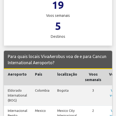
19
Voos semanais
5
Destinos
Para quais locais VivaAerobus voa de e para Cancun
International Aeroporto?
Aeroporto
País
localização
Voos
Voo
semanais
Eldorado
Colombia
Bogota
3
Ve
International
voo
(BOG)
Internacional
Mexico
Mexico City
2
Ve
Benito
Internacional
voo