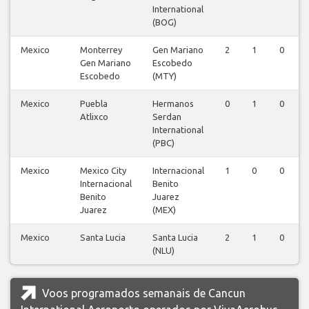
International
(BOG)
Mexico
Monterrey
Gen Mariano
2
1
0
Gen Mariano
Escobedo
Escobedo
(MTY)
Mexico
Puebla
Hermanos
0
1
0
Atlixco
Serdan
International
(PBC)
Mexico
Mexico City
Internacional
1
0
0
Internacional
Benito
Benito
Juarez
Juarez
(MEX)
Mexico
Santa Lucia
Santa Lucia
2
1
0
(NLU)
Voos programados semanais de Cancun