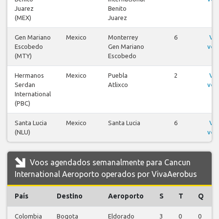
Juarez
Benito
(MEX)
Juarez
Gen Mariano
Mexico
Monterrey
6
Ve
Escobedo
Gen Mariano
voo
(MTY)
Escobedo
Hermanos
Mexico
Puebla
2
Ve
Serdan
Atlixco
voo
International
(PBC)
Santa Lucia
Mexico
Santa Lucia
6
Ve
(NLU)
voo
Voos agendados semanalmente para Cancun
International Aeroporto operados por VivaAerobus
País
Destino
Aeroporto
S
T
Q
Colombia
Bogota
Eldorado
3
0
0