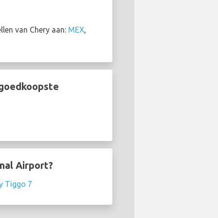
llen van Chery aan:
MEX
,
e goedkoopste
nal Airport?
y Tiggo 7