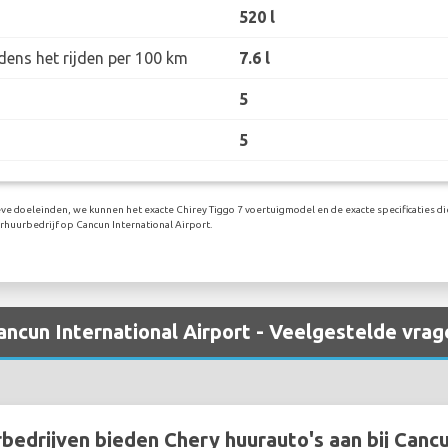
520 l
dens het rijden per 100 km
7.6 l
5
5
eve doeleinden, we kunnen het exacte Chirey Tiggo 7 voertuigmodel en de exacte specificaties di
huurbedrijf op Cancun International Airport.
ancun International Airport - Veelgestelde vrag
edrijven bieden Chery huurauto's aan bij Cancu