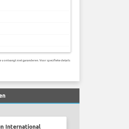
e u ontvangt niet garanderen. Voor specifieke details
en
n International