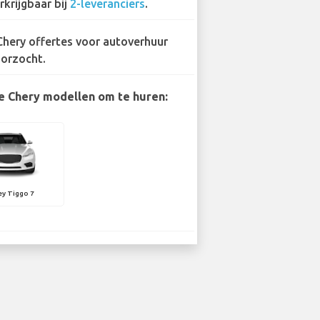
rkrijgbaar bij
2-leveranciers
.
Chery offertes voor autoverhuur
orzocht.
e Chery modellen om te huren:
ey Tiggo 7