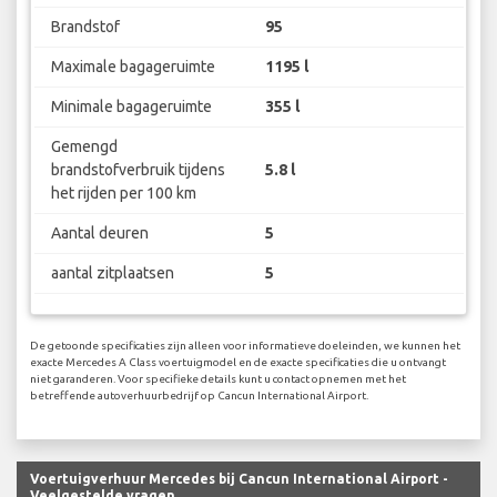
Brandstof
95
Maximale bagageruimte
1195 l
Minimale bagageruimte
355 l
Gemengd
brandstofverbruik tijdens
5.8 l
het rijden per 100 km
Aantal deuren
5
aantal zitplaatsen
5
De getoonde specificaties zijn alleen voor informatieve doeleinden, we kunnen het
exacte Mercedes A Class voertuigmodel en de exacte specificaties die u ontvangt
niet garanderen. Voor specifieke details kunt u contact opnemen met het
betreffende autoverhuurbedrijf op Cancun International Airport.
Voertuigverhuur Mercedes bij Cancun International Airport -
Veelgestelde vragen