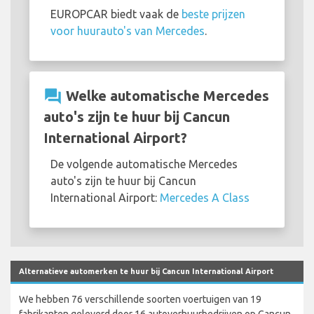
EUROPCAR biedt vaak de
beste prijzen
voor huurauto's van Mercedes
.
question_answer
Welke automatische Mercedes
auto's zijn te huur bij Cancun
International Airport?
De volgende automatische Mercedes
auto's zijn te huur bij Cancun
International Airport:
Mercedes A Class
Alternatieve automerken te huur bij Cancun International Airport
We hebben 76 verschillende soorten voertuigen van 19
fabrikanten geleverd door 16 autoverhuurbedrijven op Cancun