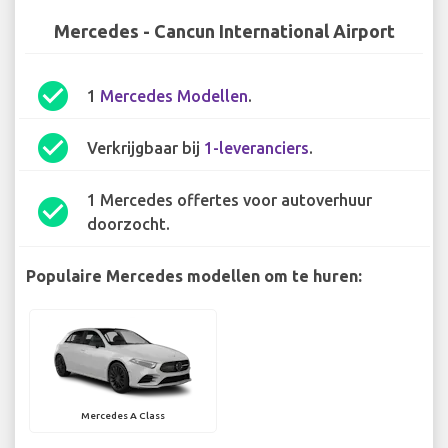
Mercedes - Cancun International Airport
check_circle
1
Mercedes Modellen
.
check_circle
Verkrijgbaar bij
1-leveranciers
.
1 Mercedes offertes voor autoverhuur
check_circle
doorzocht.
Populaire Mercedes modellen om te huren:
Mercedes A Class