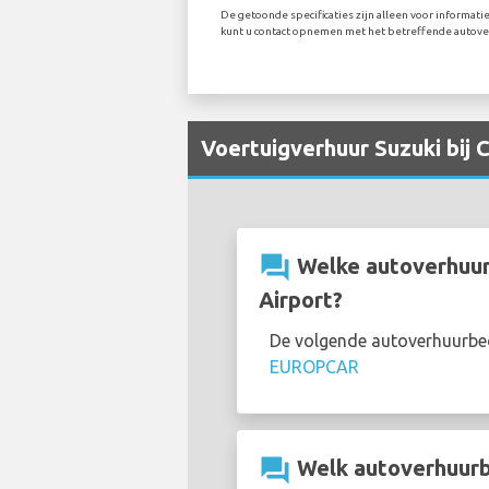
De getoonde specificaties zijn alleen voor informati
kunt u contact opnemen met het betreffende autover
Voertuigverhuur Suzuki bij 
question_answer
Welke autoverhuurb
Airport?
De volgende autoverhuurbed
EUROPCAR
question_answer
Welk autoverhuurbe