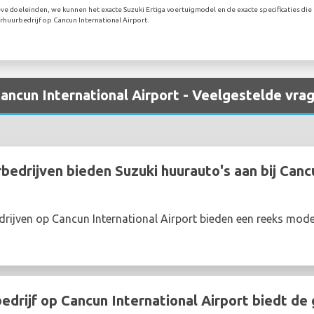
eve doeleinden, we kunnen het exacte Suzuki Ertiga voertuigmodel en de exacte specificaties die 
huurbedrijf op Cancun International Airport.
Cancun International Airport - Veelgestelde vra
edrijven bieden Suzuki huurauto's aan bij Canc
rijven op Cancun International Airport bieden een reeks mode
drijf op Cancun International Airport biedt d