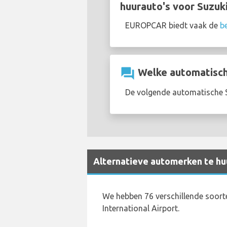
huurauto's voor Suzuk
EUROPCAR biedt vaak de
b
question_answer
Welke automatische 
De volgende automatische Su
Alternatieve automerken te huu
We hebben 76 verschillende soort
International Airport.