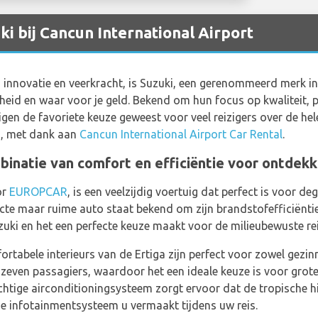
i bij Cancun International Airport
n innovatie en veerkracht, is Suzuki, een gerenommeerd merk in
id en waar voor je geld. Bekend om hun focus op kwaliteit, pr
gen de favoriete keuze geweest voor veel reizigers over de hel
n, met dank aan
Cancun International Airport Car Rental
.
binatie van comfort en efficiëntie voor ontdekk
or
EUROPCAR
, is een veelzijdig voertuig dat perfect is voor
te maar ruime auto staat bekend om zijn brandstofefficiëntie, 
zuki en het een perfecte keuze maakt voor de milieubewuste rei
tabele interieurs van de Ertiga zijn perfect voor zowel gezinn
zeven passagiers, waardoor het een ideale keuze is voor grot
achtige airconditioningsysteem zorgt ervoor dat de tropische 
e infotainmentsysteem u vermaakt tijdens uw reis.