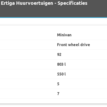
 Ertiga Huurvoertuigen - Specificaties
Minivan
Front wheel drive
92
803 l
550 l
5
7